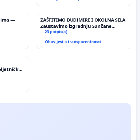
lima —
ZAŠTITIMO BUDIMIRE I OKOLNA SELA
Zaustavimo izgradnju Sunčane
elektrane Vedrine na području
23 potpis(a)
Ugljana
Obavijest o transparentnosti
ljetničkog