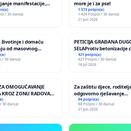
janje manifestacije,
more je i za pse!
nagrade ili drugog
is(a)
1 573 potpis(a)
isi / 30 dan(a)
1 428 Potpisi / 30 dan(a)
gađaja „Edin Avdić“ u
21 Jun 2026
 životinje i domaću
PETICIJA GRAĐANA DUG
nju od masovnog
SELAProtiv betonizacije 
ja zbog afričke svinjske
grada i za očuvanje post
(a)
421 potpis(a)
i / 30 dan(a)
421 Potpisi / 30 dan(a)
zelenih površina i odrasl
6
16 Jul 2026
pri donošenju izmjena
urbanističkog plana
A ZA OMOGUĆAVANJE
Za zaštitu djece, roditelja
 KROZ ZONU RADOVA
odgovorno rješavanje
VNIKE Mjesnog odbora
maloljetničkog nasilja
a)
94 potpis(a)
 / 30 dan(a)
88 Potpisi / 30 dan(a)
 i Lemić Brdo
6
21 Jun 2026