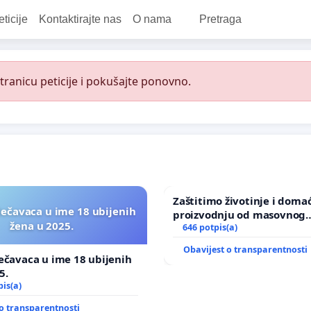
eticije
Kontaktirajte nas
O nama
Pretraga
ranicu peticije i pokušajte ponovno.
Zaštitimo životinje i doma
lečavaca u ime 18 ubijenih
proizvodnju od masovnog
žena u 2025.
uništavanja zbog afričke s
646 potpis(a)
kuge
Obavijest o transparentnosti
ečavaca u ime 18 ubijenih
5.
pis(a)
o transparentnosti