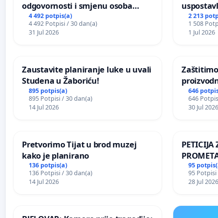
odgovornosti i smjenu osoba
uspostavl
odgovornih za incident u
godišnje 
4 492 potpis(a)
2 213 potp
4 492 Potpisi / 30 dan(a)
1 508 Potp
Zoološkom vrtu Grada Zagreba
javnog do
31 Jul 2026
1 Jul 2026
Sarajevu
Zaustavite planiranje luke u uvali
Zaštitimo
Studena u Žaboriću!
proizvod
uništavan
895 potpis(a)
646 potpis
895 Potpisi / 30 dan(a)
646 Potpis
kuge
14 Jul 2026
30 Jul 202
Pretvorimo Tijat u brod muzej
PETICIJ
kako je planirano
PROMETA
ZA STANO
136 potpis(a)
95 potpis(
136 Potpisi / 30 dan(a)
95 Potpisi
Kamensko
14 Jul 2026
28 Jul 202