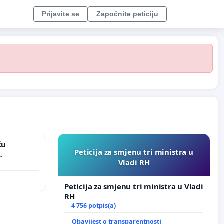
Prijavite se
Započnite peticiju
ću
Peticija za smjenu tri ministra u
Vladi RH
vinjske
Peticija za smjenu tri ministra u Vladi
RH
4 756 potpis(a)
Obavijest o transparentnosti