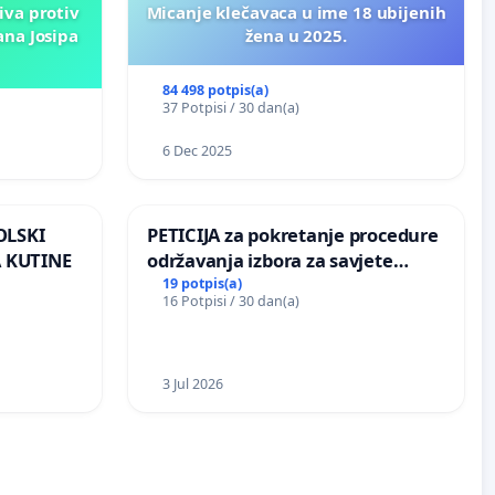
iva protiv
Micanje klečavaca u ime 18 ubijenih
ana Josipa
žena u 2025.
84 498 potpis(a)
37 Potpisi / 30 dan(a)
6 Dec 2025
OLSKI
PETICIJA za pokretanje procedure
 KUTINE
održavanja izbora za savjete
mjesnih zajednica u Općini
19 potpis(a)
16 Potpisi / 30 dan(a)
Bugojno
3 Jul 2026