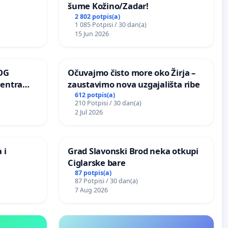
šume Kožino/Zadar!
2 802 potpis(a)
1 085 Potpisi / 30 dan(a)
15 Jun 2026
OG
Očuvajmo čisto more oko Žirja –
centra
zaustavimo nova uzgajališta ribe
ojećih
612 potpis(a)
210 Potpisi / 30 dan(a)
ih stabala
2 Jul 2026
 i
Grad Slavonski Brod neka otkupi
Ciglarske bare
87 potpis(a)
87 Potpisi / 30 dan(a)
7 Aug 2026