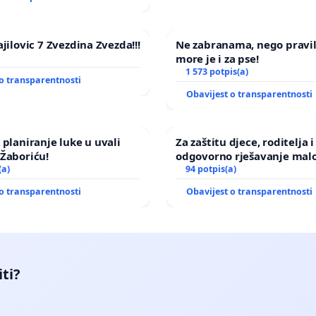
jilovic 7 Zvezdina Zvezda!!!
Ne zabranama, nego pravi
more je i za pse!
1 573 potpis(a)
o transparentnosti
Obavijest o transparentnosti
 planiranje luke u uvali
Za zaštitu djece, roditelja i
Žaboriću!
odgovorno rješavanje malo
(a)
nasilja
94 potpis(a)
o transparentnosti
Obavijest o transparentnosti
iti?