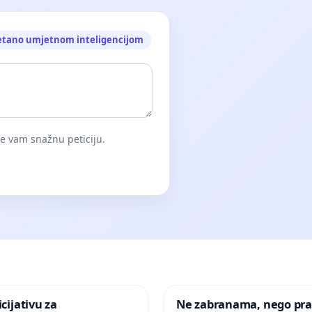
etano umjetnom inteligencijom
će vam snažnu peticiju.
icijativu za
Ne zabranama, nego pra