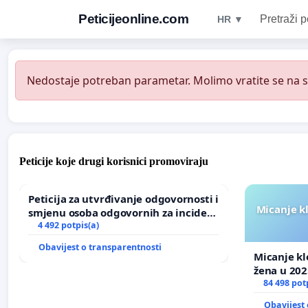
Peticijeonline.com
Pretraži p
HR ▼
Nedostaje potreban parametar. Molimo vratite se na st
Peticije koje drugi korisnici promoviraju
Peticija za utvrđivanje odgovornosti i
Micanje k
smjenu osoba odgovornih za incident
u Zoološkom vrtu Grada Zagreba
4 492 potpis(a)
Obavijest o transparentnosti
Micanje kl
žena u 202
84 498 pot
Obavijest 