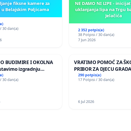
ljanje fiksne kamere za
NE DAMO NI LIPE - inicijat
 u Belajskim Poljicama
uklanjanja lipa na Trgu b
Jelačića
a)
 / 30 dan(a)
2 352 potpis(a)
38 Potpisi / 30 dan(a)
6
7 Jun 2026
MO BUDIMIRE I OKOLNA
VRATIMO POMOĆ ZA ŠK
stavimo izgradnju
PRIBOR ZA DJECU GRADA
elektrane Vedrine na
a)
290 potpis(a)
 / 30 dan(a)
17 Potpisi / 30 dan(a)
 Ugljana
6
6 Jul 2026