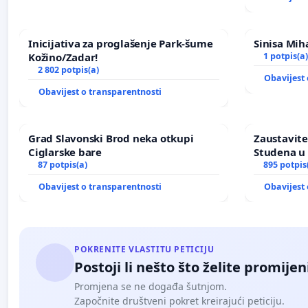
Inicijativa za proglašenje Park-šume
Sinisa Miha
Kožino/Zadar!
1 potpis(a)
2 802 potpis(a)
Obavijest 
Obavijest o transparentnosti
Grad Slavonski Brod neka otkupi
Zaustavite
Ciglarske bare
Studena u 
87 potpis(a)
895 potpis
Obavijest o transparentnosti
Obavijest 
POKRENITE VLASTITU PETICIJU
Postoji li nešto što želite promijen
Promjena se ne događa šutnjom.
Započnite društveni pokret kreirajući peticiju.