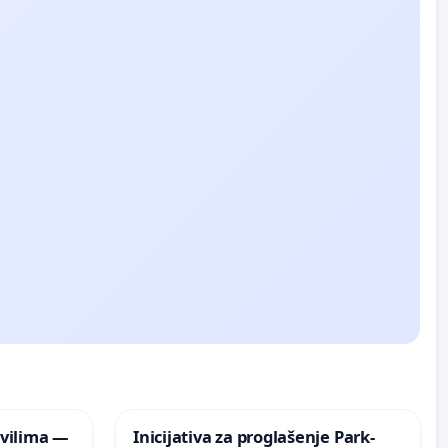
vilima —
Inicijativa za proglašenje Park-