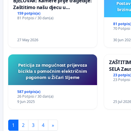
BJELOVAR: Kamere prije tragedije:
Postav
Zaštitimo našu djecu u
brzinu
Vukovarskoj!
159 potpis(a)
81 Potpisi / 30 dan(a)
81 potpis(
70 Potpisi
27 May 2026
30 Jun 202
ZAŠTITI
Peticija za mogućnost prijevoza
SELA Zau
bicikla s pomoćnim električnim
Sunčane 
23 potpis(
pogonom u Žičari Sljeme
23 Potpisi
području
587 potpis(a)
26 Potpisi / 30 dan(a)
9 Jun 2025
25 Jul 202
1
2
3
4
»