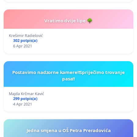
Vratimo dvije lipe 🌳
Krešimir Radielović
302 potpis(a)
6 Apr 2021
Postavimo nadzorne kamere!!Spriječimo trovanje
pasa!!
Majda Krčmar Kavić
299 potpis(a)
4 Apr 2021
Jedna smjena u OŠ Petra Preradovića