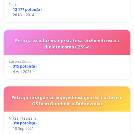
željka
12 177 potpis(a)
26 Mar 2014
Peticija za oduzimanje statusa službenih osoba
djelatnicama CZSS-a
Lorena Zebic
315 potpis(a)
4 Apr 2021
Peticija za organiziranje jednosmjenske nastave u
OŠ Ivan Gundulić u Dubrovniku
Nikša Prebisalić
310 potpis(a)
10 Sep 2021