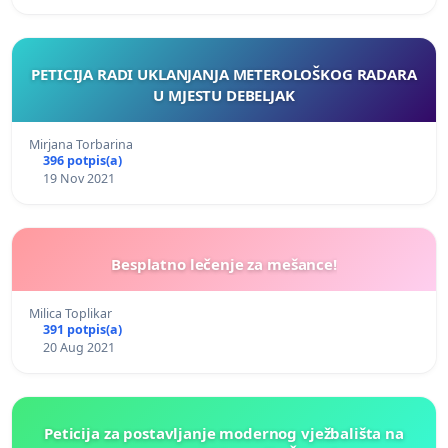
PETICIJA RADI UKLANJANJA METEROLOŠKOG RADARA
U MJESTU DEBELJAK
Mirjana Torbarina
396 potpis(a)
19 Nov 2021
Besplatno lečenje za mešance!
Milica Toplikar
391 potpis(a)
20 Aug 2021
Peticija za postavljanje modernog vježbališta na