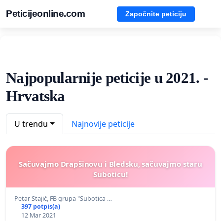
Peticijeonline.com
Započnite peticiju
Najpopularnije peticije u 2021. -
Hrvatska
U trendu
Najnovije peticije
Sačuvajmo Drapšinovu i Bledsku, sačuvajmo staru
Suboticu!
Petar Stajić, FB grupa "Subotica …
397 potpis(a)
12 Mar 2021