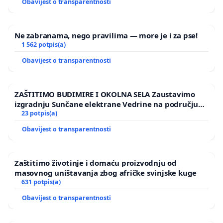
Obavijest o transparentnosti
Ne zabranama, nego pravilima — more je i za pse!
1 562 potpis(a)
Obavijest o transparentnosti
ZAŠTITIMO BUDIMIRE I OKOLNA SELA Zaustavimo
izgradnju Sunčane elektrane Vedrine na području
Ugljana
23 potpis(a)
Obavijest o transparentnosti
Zaštitimo životinje i domaću proizvodnju od
masovnog uništavanja zbog afričke svinjske kuge
631 potpis(a)
Obavijest o transparentnosti