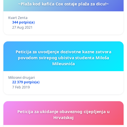
~Plaža kod kafića Cox ostaje plaža za dicu!~
Kvart Zenta
344 potpis(a)
27 Aug 2021
Peticija za uvodjenje dozivotne kazne zatvora
povodom svirepog ubistva studenta Miloša
Mileusnića
Milosevi drugari
22 379 potpis(a)
7 Feb 2019
Peticija za ukidanje obaveznog cijepljenja u
Hrvatskoj