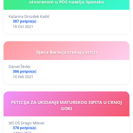
otvorenom u POS naselju Špansko
Katarina Drozdek Kadić
387 potpis(a)
18 Oct 2021
Djeca Borovja trebaju vrtić!
Daniel Škrlec
386 potpis(a)
10 Feb 2021
PETICIJA ZA UKIDANJE MATURSKOG ISPITA U CRNOJ
GORI
IX5 OŠ Drago Milović
378 potpis(a)