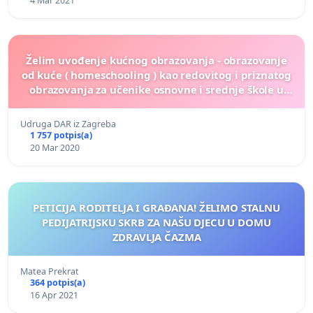
4 Mar 2021
Želim uvođenje kućnog obrazovanja - obrazovanje
od kuće ( homeschooling ) kao redovitog i priznatog
obrazovanja za učenike osnovne i srednje škole u
Republici Hrvatskoj
Udruga DAR iz Zagreba
1 757 potpis(a)
20 Mar 2020
PETICIJA RODITELJA I GRAĐANA! ŽELIMO STALNU
PEDIJATRIJSKU SKRB ZA NAŠU DJECU U DOMU
ZDRAVLJA ČAZMA
Matea Prekrat
364 potpis(a)
16 Apr 2021