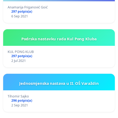
Anamarija Friganović Goić
297 potpis(a)
6 Sep 2021
Podrska nastavku rada Kul Pong Kluba
KUL PONG KLUB
297 potpis(a)
2 Jul 2021
Jednosmjenska nastava u II. OŠ Varaždin
Tihomir Sajko
296 potpis(a)
2 Sep 2021