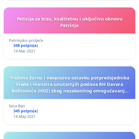
Peticija za brzu, kvalitetnu i uključivu obnovu
Petrinje
Petrinjsko proljeće
348 potpis(a)
14 Mar 2021
Tražimo žurnu i neopozivu ostavku potpredsjednika
Vlade i ministra unutarnjih poslova RH Davora
Božinovića (HDZ) zbog nezakonitog omogućavanja
glasovanja na predstojećim lokalnim izborima u RH !
Ivica Ban
345 potpis(a)
14 May 2021