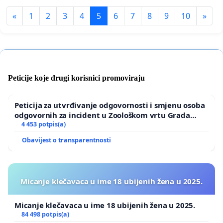
«
1
2
3
4
5
6
7
8
9
10
»
Peticije koje drugi korisnici promoviraju
Peticija za utvrđivanje odgovornosti i smjenu osoba
odgovornih za incident u Zoološkom vrtu Grada
Zagreba
4 453 potpis(a)
Obavijest o transparentnosti
Micanje klečavaca u ime 18 ubijenih žena u 2025.
Micanje klečavaca u ime 18 ubijenih žena u 2025.
84 498 potpis(a)