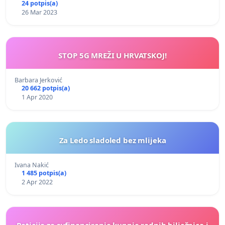
24 potpis(a)
26 Mar 2023
STOP 5G MREŽI U HRVATSKOJ!
Barbara Jerković
20 662 potpis(a)
1 Apr 2020
Za Ledo sladoled bez mlijeka
Ivana Nakić
1 485 potpis(a)
2 Apr 2022
Peticija za sufinanciranje kupnje radnih bilježnica i