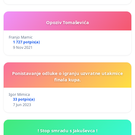
Opoziv Tomaševića
Franjo Mamic
1 727 potpis(a)
9 Nov 2021
Ponistavanje odluke o igranju uzvratne utakmice
finala kupa.
Igor Mimica
33 potpis(a)
7 Jun 2023
! Stop smradu s Jakuševca !