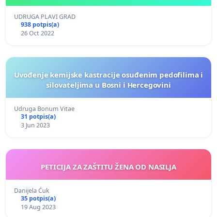
UDRUGA PLAVI GRAD
938 potpis(a)
26 Oct 2022
Uvođenje kemijske kastracije osuđenim pedofilima i
silovateljima u Bosni i Hercegovini
Udruga Bonum Vitae
31 potpis(a)
3 Jun 2023
PETICIJA ZA ZAŠTITU ŽENA OD NASILJA
Danijela Ćuk
35 potpis(a)
19 Aug 2023