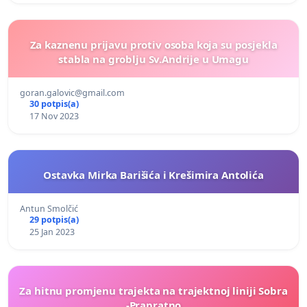
Za kaznenu prijavu protiv osoba koja su posjekla
stabla na groblju Sv.Andrije u Umagu
goran.galovic@gmail.com
30 potpis(a)
17 Nov 2023
Ostavka Mirka Barišića i Krešimira Antolića
Antun Smolčić
29 potpis(a)
25 Jan 2023
Za hitnu promjenu trajekta na trajektnoj liniji Sobra
-Prapratno