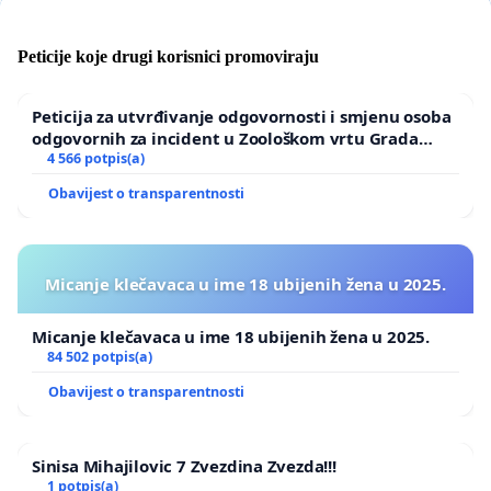
Peticije koje drugi korisnici promoviraju
Peticija za utvrđivanje odgovornosti i smjenu osoba
odgovornih za incident u Zoološkom vrtu Grada
Zagreba
4 566 potpis(a)
Obavijest o transparentnosti
Micanje klečavaca u ime 18 ubijenih žena u 2025.
Micanje klečavaca u ime 18 ubijenih žena u 2025.
84 502 potpis(a)
Obavijest o transparentnosti
Sinisa Mihajilovic 7 Zvezdina Zvezda!!!
1 potpis(a)