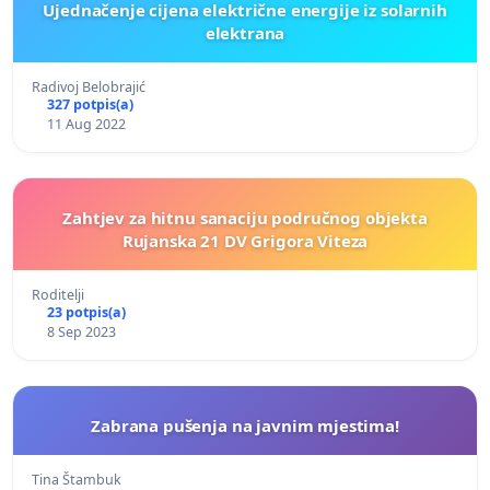
Ujednačenje cijena električne energije iz solarnih
elektrana
Radivoj Belobrajić
327 potpis(a)
11 Aug 2022
Zahtjev za hitnu sanaciju područnog objekta
Rujanska 21 DV Grigora Viteza
Roditelji
23 potpis(a)
8 Sep 2023
Zabrana pušenja na javnim mjestima!
Tina Štambuk