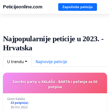
Peticijeonline.com
Započnite peticiju
Najpopularnije peticije u 2023. -
Hrvatska
U trendu
Najnovije peticije
Završni party u KALAŠU - BARTA i pečenje za 50
potpisa
Gosti Kalaša
33 potpis(a)
30 Oct 2023