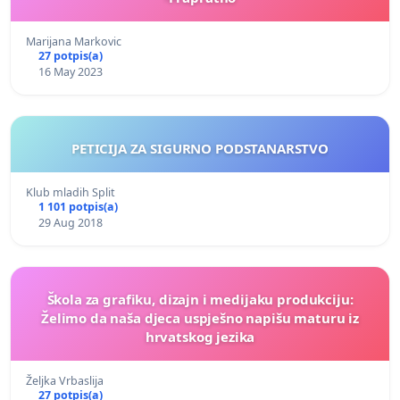
Marijana Markovic
27 potpis(a)
16 May 2023
PETICIJA ZA SIGURNO PODSTANARSTVO
Klub mladih Split
1 101 potpis(a)
29 Aug 2018
Škola za grafiku, dizajn i medijaku produkciju:
Želimo da naša djeca uspješno napišu maturu iz
hrvatskog jezika
Željka Vrbaslija
27 potpis(a)