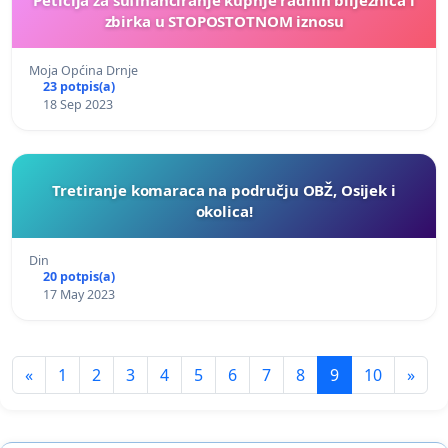
zbirka u STOPOSTOTNOM iznosu
Moja Općina Drnje
23 potpis(a)
18 Sep 2023
Tretiranje komaraca na području OBŽ, Osijek i
okolica!
Din
20 potpis(a)
17 May 2023
«
1
2
3
4
5
6
7
8
9
10
»